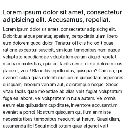
Lorem ipsum dolor sit amet, consectetur
adipisicing elit. Accusamus, repellat.
Lorem ipsum dolor sit amet, consectetur adipisicing elit.
Doloribus atque pariatur, aperiam, perspiciatis ullam libero
eum dolorem quod dolor. Tenetur officiis hic odit quae
ratione excepturi suscipit, similique temporibus nam eaque
voluptate repudiandae voluptatum earum aliquid repellat
magnam molestias, quia ad facilis nemo dicta dolore minus
placeat, vero! Blanditiis repellendus, quisquam? Cum ea, qui
eveniet culpa quas deleniti eius ipsum quibusdam asperiores
quisquam, laborum veniam aut, doloremque neque! Saepe
vitae facilis quae molestiae ab alias velit fugiat voluptatum
fuga ea labore, vel voluptatem in nulla autem. Vel omnis
earum eius quibusdam cupiditate, inventore accusantium
eveniet a porro! Nostrum quisquam qui, illum enim iste
necessitatibus temporibus nesciunt at harum. Quasi ullam,
assumenda illo! Sequi modi totam quae eligendi velit